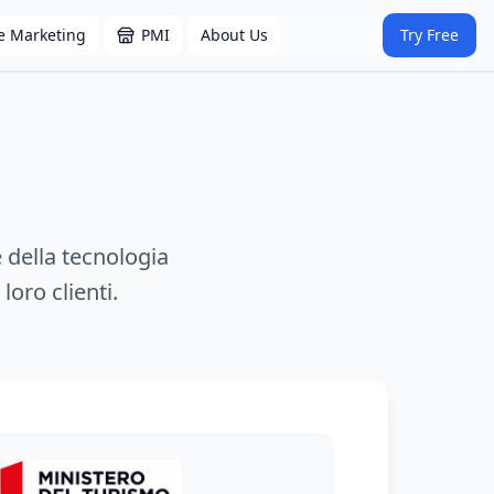
e Marketing
PMI
About Us
Try Free
 della tecnologia
loro clienti.